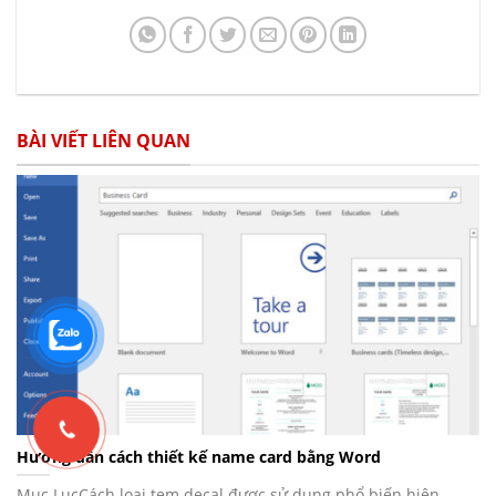
BÀI VIẾT LIÊN QUAN
Hướng dẫn cách thiết kế name card bằng Word
Mục LụcCách loại tem decal được sử dụng phổ biến hiện