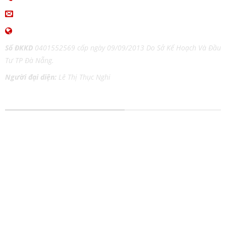
ingiaothoi@gmail.com
www.inangiaothoi.com
Số ĐKKD
0401552569 cấp ngày 09/09/2013 Do Sở Kế Hoạch Và Đầu
Tư TP Đà Nẵng.
Người đại diện:
Lê Thị Thục Nghi
DỊCH VỤ IN ẤN MỌI CHẤT LIỆU
In tem nhãn
In Catalog
In thiệp cưới
In Tờ Rơi
In lịch Tết
In Nhãn Decal
In kỹ thuật số
In Túi Giấy
In lụa trên chất liệu
In Poster