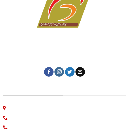
Dịch vụ in ấn giá rẻ tại Đà Nẵng của Công ty in Giao Thời
với hơn 10 năm kinh nghiệm trong lĩnh vực in tem nhãn,
thiệp cưới, lịch tết, in kỹ thuật số, in lụa trên mọi chất
liệu, name card, bao bì, nhãn mác, túi giấy,...
CÔNG TY IN ẤN GIAO THỜI
06 Nguyễn Bá Học, phường Hòa Cường, Đà Nẵng
Hotline: 0913.766.647
0915.654.177
(Zalo)