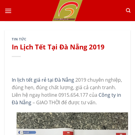
Skip
to
content
TIN TỨC
In Lịch Tết Tại Đà Nẵng 2019
In lịch tết giá rẻ tại Đà Nẵng
2019 chuyên nghiệp,
đúng hẹn, đúng chất lượng, giá cả cạnh tranh.
Liên hệ ngay hotline 0915.654.177 của
Công ty in
Đà Nẵng
– GIAO THỜI để được tư vấn.