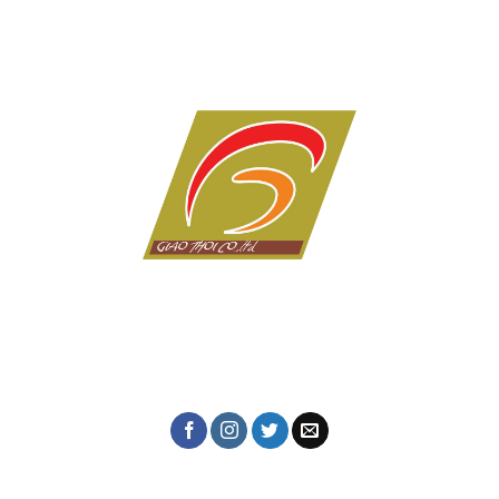
Dịch vụ in ấn giá rẻ tại Đà Nẵng của Công ty in Giao Thời
với hơn 10 năm kinh nghiệm trong lĩnh vực in tem nhãn,
thiệp cưới, lịch tết, in kỹ thuật số, in lụa trên mọi chất
liệu, name card, bao bì, nhãn mác, túi giấy,...
CÔNG TY IN ẤN GIAO THỜI