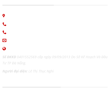
06 Nguyễn Bá Học, phường Hòa Cường, Đà Nẵng
Hotline: 0913.766.647
0915.654.177
(Zalo)
ingiaothoi@gmail.com
www.inangiaothoi.com
Số ĐKKD
0401552569 cấp ngày 09/09/2013 Do Sở Kế Hoạch Và Đầu
Tư TP Đà Nẵng.
Người đại diện:
Lê Thị Thục Nghi
DỊCH VỤ IN ẤN MỌI CHẤT LIỆU
In tem nhãn
In Catalog
In thiệp cưới
In Tờ Rơi