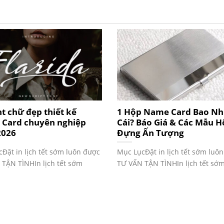
t chữ đẹp thiết kế
1 Hộp Name Card Bao Nh
Card chuyên nghiệp
Cái? Báo Giá & Các Mẫu 
2026
Đựng Ấn Tượng
Đặt in lịch tết sớm luôn được
Mục LụcĐặt in lịch tết sớm luô
TẬN TÌNHIn lịch tết sớm
TƯ VẤN TẬN TÌNHIn lịch tết sớ