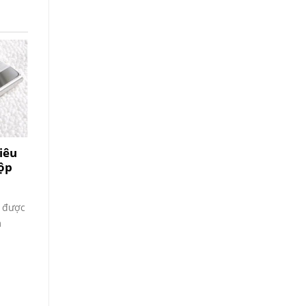
iêu
Hộp
n được
m