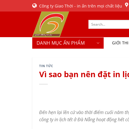
Skip
Công ty Giao Thời - in ấn trên mọi chất liệu
to
content
DANH MỤC ẤN PHẨM
GIỚI TH
TIN TỨC
Vì sao bạn nên đặt in l
Đến hẹn lại lên cứ vào thời điểm cuối năm t
công ty in lịch tết ở Đà Nẵng hoạt động hết c