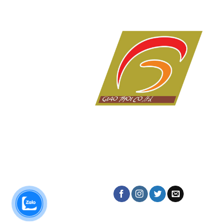
Dịch vụ in ấn giá rẻ tại Đà Nẵng của Công ty
Giao Thời với hơn 10 năm kinh nghiệm tro
lĩnh vực in tem nhãn, thiệp cưới, lịch tết, in 
thuật số, in lụa trên mọi chất liệu, name ca
bao bì, nhãn mác, túi giấy,...