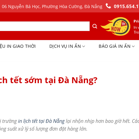
0915.654.1
06 Nguyễn Bá Học, Phường Hòa Cường, Đà Nẵng
IỆU IN GIAO THỜI
DỊCH VỤ IN ẤN
BÁO GIÁ IN ẤN
ịch tết sớm tại Đà Nẵng?
hị trường
in lịch tết tại Đà Nẵng
lại nhộn nhịp hơn bao giờ hết. Cá
ông suất xử lý số lượng đơn đặt hàng lớn.