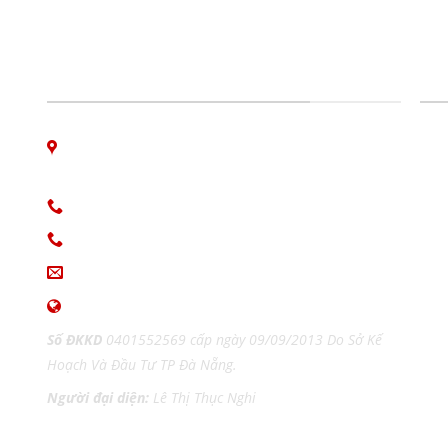
CÔNG TY IN ẤN GIAO THỜI
DỊ
06 Nguyễn Bá Học, phường Hòa Cường, Đà
Nẵng
Hotline: 0913.766.647
 in
0915.654.177
(Zalo)
ng
ingiaothoi@gmail.com
kỹ
www.inangiaothoi.com
rd,
Số ĐKKD
0401552569 cấp ngày 09/09/2013 Do Sở Kế
Hoạch Và Đầu Tư TP Đà Nẵng.
Người đại diện:
Lê Thị Thục Nghi