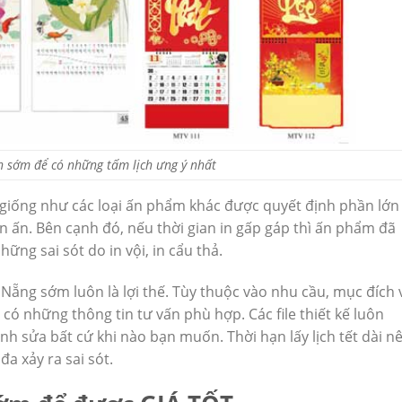
ch sớm để có những tấm lịch ưng ý nhất
g giống như các loại ấn phẩm khác được quyết định phần lớn
n ấn. Bên cạnh đó, nếu thời gian in gấp gáp thì ấn phẩm đã
ng sai sót do in vội, in cẩu thả.
 Đà Nẵng sớm luôn là lợi thế. Tùy thuộc vào nhu cầu, mục đích 
 có những thông tin tư vấn phù hợp. Các file thiết kế luôn
nh sửa bất cứ khi nào bạn muốn. Thời hạn lấy lịch tết dài n
a xảy ra sai sót.