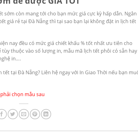
 sớm để được GIÁ TỐT
h tết sớm còn mang tới cho bạn mức giá cực kỳ hấp dẫn. Ngân
 giá rẻ tại Đà Nẵng thì tại sao bạn lại không đặt in lịch tết
iện nay đều có mức giá chiết khấu % tốt nhất ưu tiên cho
ể tùy thuộc vào số lượng in, mẫu mã lịch tết phôi có sẵn hay
 nghệ in….
ịch tết tại Đà Nẵng? Liên hệ ngay với In Giao Thời nếu bạn m
nh phải chọn mẫu sau