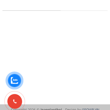
DỊCH VỤ IN ẤN MỌI CHẤT LIỆU
In tem nhãn
In Catalog
In thiệp cưới
In Tờ Rơi
In lịch Tết
In Nhãn Decal
In kỹ thuật số
In Túi Giấy
In lụa trên chất liệu
In Poster
In Danh Thiếp
In Áo Thun
In Brochure
In Bao Thư
Copyright 2026 ©
inangiaothoi
- Design by
SEOViP.VN