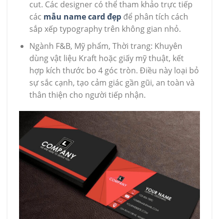
cut. Các designer có thể tham khảo trực tiếp
các
mẫu name card đẹp
để phân tích cách
sắp xếp typography trên không gian nhỏ.
Ngành F&B, Mỹ phẩm, Thời trang: Khuyên
dùng vật liệu Kraft hoặc giấy mỹ thuật, kết
hợp kích thước bo 4 góc tròn. Điều này loại bỏ
sự sắc cạnh, tạo cảm giác gần gũi, an toàn và
thân thiện cho người tiếp nhận.