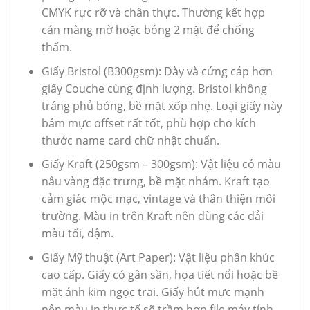
CMYK rực rỡ và chân thực. Thường kết hợp
cán màng mờ hoặc bóng 2 mặt để chống
thấm.
Giấy Bristol (B300gsm): Dày và cứng cáp hơn
giấy Couche cùng định lượng. Bristol không
tráng phủ bóng, bề mặt xốp nhẹ. Loại giấy này
bám mực offset rất tốt, phù hợp cho kích
thước name card chữ nhật chuẩn.
Giấy Kraft (250gsm – 300gsm): Vật liệu có màu
nâu vàng đặc trưng, bề mặt nhám. Kraft tạo
cảm giác mộc mạc, vintage và thân thiện môi
trường. Màu in trên Kraft nên dùng các dải
màu tối, đậm.
Giấy Mỹ thuật (Art Paper): Vật liệu phân khúc
cao cấp. Giấy có gân sần, họa tiết nổi hoặc bề
mặt ánh kim ngọc trai. Giấy hút mực mạnh
nên màu in thực tế sẽ trầm hơn file máy tính