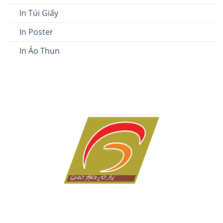
In Túi Giấy
In Poster
In Áo Thun
Dịch vụ in ấn giá rẻ tại Đà Nẵng của Công ty in Giao Thời
với hơn 10 năm kinh nghiệm trong lĩnh vực in tem nhãn,
thiệp cưới, lịch tết, in kỹ thuật số, in lụa trên mọi chất