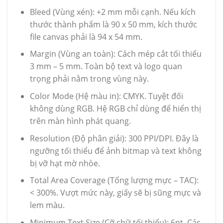
Bleed (Vùng xén): +2 mm mỗi cạnh. Nếu kích
thước thành phẩm là 90 x 50 mm, kích thước
file canvas phải là 94 x 54 mm.
Margin (Vùng an toàn): Cách mép cắt tối thiểu
3 mm – 5 mm. Toàn bộ text và logo quan
trọng phải nằm trong vùng này.
Color Mode (Hệ màu in): CMYK. Tuyệt đối
không dùng RGB. Hệ RGB chỉ dùng để hiển thị
trên màn hình phát quang.
Resolution (Độ phân giải): 300 PPI/DPI. Đây là
ngưỡng tối thiểu để ảnh bitmap và text không
bị vỡ hạt mờ nhòe.
Total Area Coverage (Tổng lượng mực – TAC):
< 300%. Vượt mức này, giấy sẽ bị sũng mực và
lem màu.
Minimum Text Size (Cỡ chữ tối thiểu): 6pt. Các