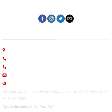
liệu, name card, bao bì, nhãn mác, túi giấy,...
CÔNG TY IN ẤN GIAO THỜI
06 Nguyễn Bá Học, phường Hòa Cường, Đà Nẵng
Hotline: 0913.766.647
0915.654.177
(Zalo)
ingiaothoi@gmail.com
www.inangiaothoi.com
Số ĐKKD
0401552569 cấp ngày 09/09/2013 Do Sở Kế Hoạch Và Đầu
Tư TP Đà Nẵng.
Người đại diện:
Lê Thị Thục Nghi