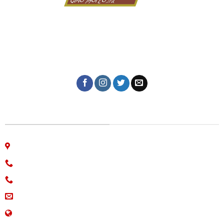
Dịch vụ in ấn giá rẻ tại Đà Nẵng của Công ty in Giao Thời
với hơn 10 năm kinh nghiệm trong lĩnh vực in tem nhãn,
thiệp cưới, lịch tết, in kỹ thuật số, in lụa trên mọi chất
liệu, name card, bao bì, nhãn mác, túi giấy,...
CÔNG TY IN ẤN GIAO THỜI
06 Nguyễn Bá Học, phường Hòa Cường, Đà Nẵng
Hotline: 0913.766.647
0915.654.177
(Zalo)
ingiaothoi@gmail.com
www.inangiaothoi.com