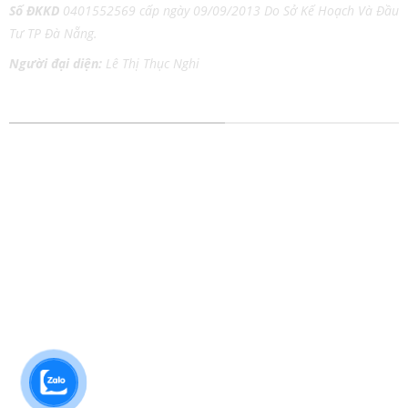
Số ĐKKD
0401552569 cấp ngày 09/09/2013 Do Sở Kế Hoạch Và Đầu
Tư TP Đà Nẵng.
Người đại diện:
Lê Thị Thục Nghi
DỊCH VỤ IN ẤN MỌI CHẤT LIỆU
In tem nhãn
In Catalog
In thiệp cưới
In Tờ Rơi
In lịch Tết
In Nhãn Decal
In kỹ thuật số
In Túi Giấy
In lụa trên chất liệu
In Poster
In Danh Thiếp
In Áo Thun
In Brochure
In Bao Thư