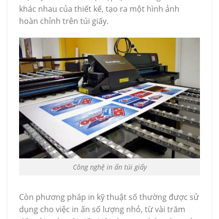
khác nhau của thiết kế, tạo ra một hình ảnh
hoàn chỉnh trên túi giấy.
Công nghệ in ấn túi giấy
Còn phương pháp in kỹ thuật số thường được sử
dụng cho việc in ấn số lượng nhỏ, từ vài trăm