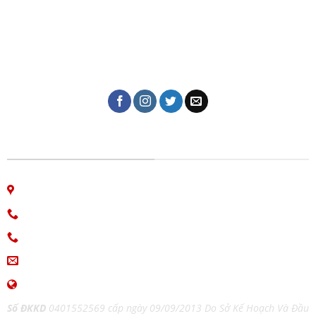
Dịch vụ in ấn giá rẻ tại Đà Nẵng của Công ty in Giao Thời
với hơn 10 năm kinh nghiệm trong lĩnh vực in tem nhãn,
thiệp cưới, lịch tết, in kỹ thuật số, in lụa trên mọi chất
liệu, name card, bao bì, nhãn mác, túi giấy,...
CÔNG TY IN ẤN GIAO THỜI
06 Nguyễn Bá Học, phường Hòa Cường, Đà Nẵng
Hotline: 0913.766.647
0915.654.177
(Zalo)
ingiaothoi@gmail.com
www.inangiaothoi.com
Số ĐKKD
0401552569 cấp ngày 09/09/2013 Do Sở Kế Hoạch Và Đầu