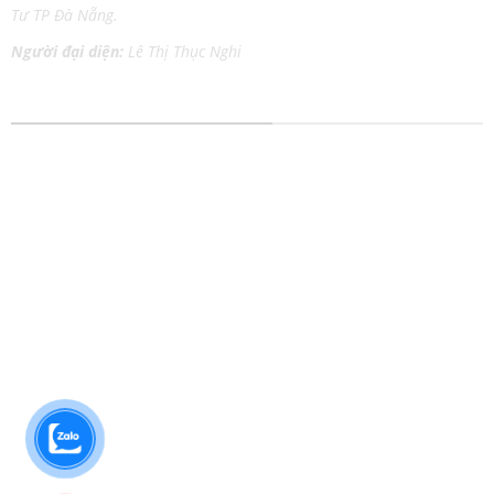
Tư TP Đà Nẵng.
Người đại diện:
Lê Thị Thục Nghi
DỊCH VỤ IN ẤN MỌI CHẤT LIỆU
In tem nhãn
In Catalog
In thiệp cưới
In Tờ Rơi
In lịch Tết
In Nhãn Decal
In kỹ thuật số
In Túi Giấy
In lụa trên chất liệu
In Poster
In Danh Thiếp
In Áo Thun
In Brochure
In Bao Thư