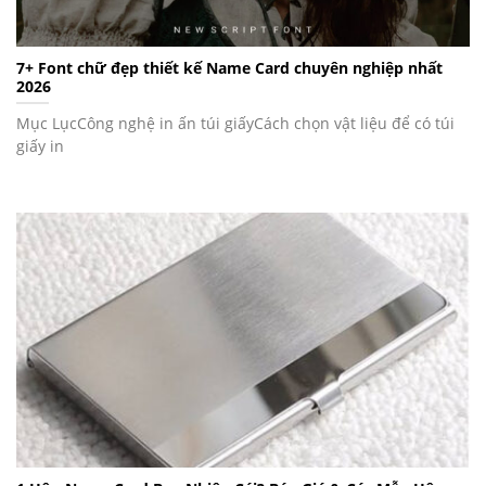
7+ Font chữ đẹp thiết kế Name Card chuyên nghiệp nhất
2026
Mục LụcCông nghệ in ấn túi giấyCách chọn vật liệu để có túi
giấy in