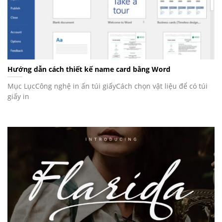
Hướng dẫn cách thiết kế name card bằng Word
Mục LụcCông nghệ in ấn túi giấyCách chọn vật liệu để có túi
giấy in