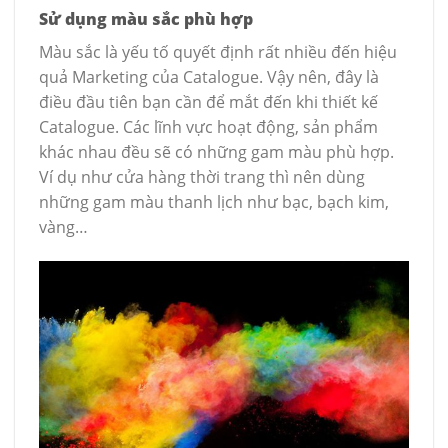
Sử dụng màu sắc phù hợp
Màu sắc là yếu tố quyết định rất nhiều đến hiệu
quả Marketing của Catalogue. Vậy nên, đây là
điều đầu tiên bạn cần để mắt đến khi thiết kế
Catalogue. Các lĩnh vực hoạt động, sản phẩm
khác nhau đều sẽ có những gam màu phù hợp.
Ví dụ như cửa hàng thời trang thì nên dùng
những gam màu thanh lịch như bạc, bạch kim,
vàng…