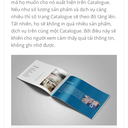
mà họ muốn cho nó xuất hiện trên Catalogue.
Nếu như số lượng sản phẩm và dịch vụ càng
nhiều thì số trang Catalogue sẽ theo đó tăng lên.
Tất nhiên, họ sẽ không in quá nhiều sản phẩm,
dịch vụ trên cùng một Catalogue. Bởi điều này sẽ
khiến cho người xem cảm thấy quá tải thông tin,
không ghi nhớ được.