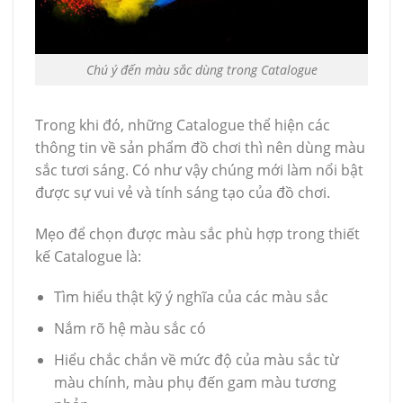
Chú ý đến màu sắc dùng trong Catalogue
Trong khi đó, những Catalogue thể hiện các
thông tin về sản phẩm đồ chơi thì nên dùng màu
sắc tươi sáng. Có như vậy chúng mới làm nổi bật
được sự vui vẻ và tính sáng tạo của đồ chơi.
Mẹo để chọn được màu sắc phù hợp trong thiết
kế Catalogue là:
Tìm hiểu thật kỹ ý nghĩa của các màu sắc
Nắm rõ hệ màu sắc có
Hiểu chắc chắn về mức độ của màu sắc từ
màu chính, màu phụ đến gam màu tương