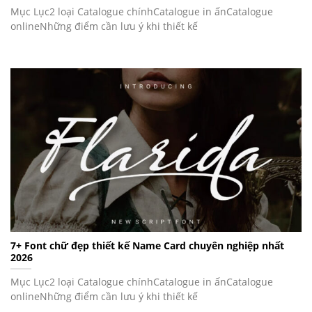
Mục Lục2 loại Catalogue chínhCatalogue in ấnCatalogue
onlineNhững điểm cần lưu ý khi thiết kế
7+ Font chữ đẹp thiết kế Name Card chuyên nghiệp nhất
2026
Mục Lục2 loại Catalogue chínhCatalogue in ấnCatalogue
onlineNhững điểm cần lưu ý khi thiết kế