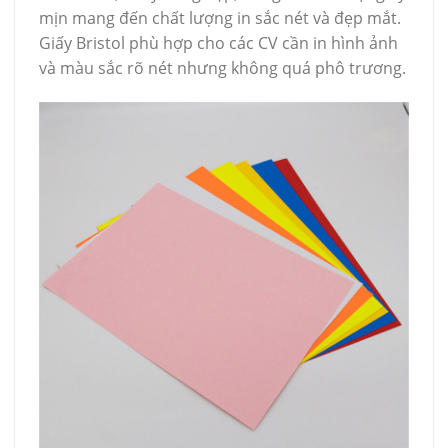
mịn mang đến chất lượng in sắc nét và đẹp mắt.
Giấy Bristol phù hợp cho các CV cần in hình ảnh
và màu sắc rõ nét nhưng không quá phô trương.