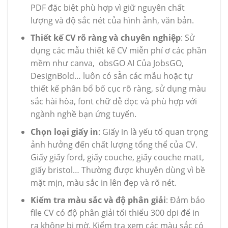
PDF đặc biệt phù hợp vì giữ nguyên chất
lượng và độ sắc nét của hình ảnh, văn bản.
Thiết kế CV rõ ràng và chuyên nghiệp
: Sử
dụng các mẫu thiết kế CV miễn phí ơ các phần
mềm như canva, obsGO AI Của JobsGO,
DesignBold… luôn có sẵn các mẫu hoặc tự
thiết kế phân bổ bố cục rõ ràng, sử dụng màu
sắc hài hòa, font chữ dễ đọc và phù hợp với
ngành nghề bạn ứng tuyển.
Chọn loại giấy in
: Giấy in là yếu tố quan trọng
ảnh hưởng đến chất lượng tổng thể của CV.
Giấy giấy ford, giấy couche, giấy couche matt,
giấy bristol… Thường được khuyên dùng vì bề
mặt mịn, màu sắc in lên đẹp và rõ nét.
Kiểm tra màu sắc và độ phân giải
: Đảm bảo
file CV có độ phân giải tối thiểu 300 dpi để in
ra không bị mờ. Kiểm tra xem các màu sắc có