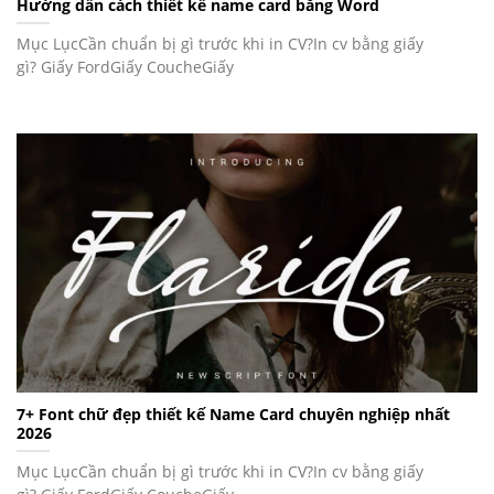
Hướng dẫn cách thiết kế name card bằng Word
Mục LụcCần chuẩn bị gì trước khi in CV?In cv bằng giấy
gì? Giấy FordGiấy CoucheGiấy
7+ Font chữ đẹp thiết kế Name Card chuyên nghiệp nhất
2026
Mục LụcCần chuẩn bị gì trước khi in CV?In cv bằng giấy