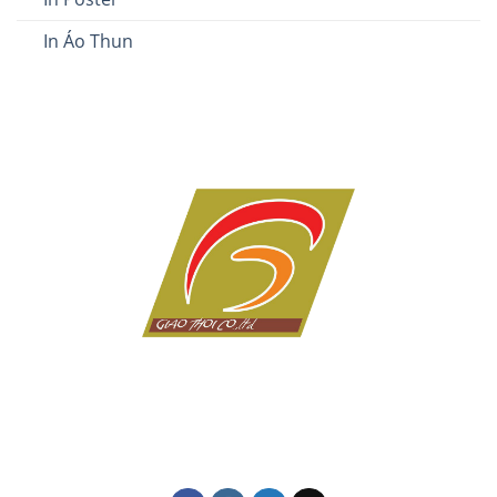
In Áo Thun
Dịch vụ in ấn giá rẻ tại Đà Nẵng của Công ty in Giao Thời
với hơn 10 năm kinh nghiệm trong lĩnh vực in tem nhãn,
thiệp cưới, lịch tết, in kỹ thuật số, in lụa trên mọi chất
liệu, name card, bao bì, nhãn mác, túi giấy,...