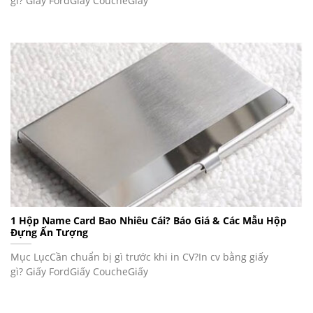
gì? Giấy FordGiấy CoucheGiấy
1 Hộp Name Card Bao Nhiêu Cái? Báo Giá & Các Mẫu Hộp
Đựng Ấn Tượng
Mục LụcCần chuẩn bị gì trước khi in CV?In cv bằng giấy
gì? Giấy FordGiấy CoucheGiấy