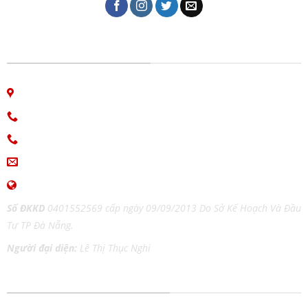
CÔNG TY IN ẤN GIAO THỜI
06 Nguyễn Bá Học, phường Hòa Cường, Đà Nẵng
Hotline: 0913.766.647
0915.654.177
(Zalo)
ingiaothoi@gmail.com
www.inangiaothoi.com
Số ĐKKD
0401552569 cấp ngày 09/09/2013 Do Sở Kế Hoạch Và Đầu
Tư TP Đà Nẵng.
Người đại diện:
Lê Thị Thục Nghi
DỊCH VỤ IN ẤN MỌI CHẤT LIỆU