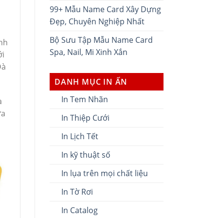
99+ Mẫu Name Card Xây Dựng
Đẹp, Chuyên Nghiệp Nhất
Bộ Sưu Tập Mẫu Name Card
anh
Spa, Nail, Mi Xinh Xắn
ới
Đà
DANH MỤC IN ẤN
In Tem Nhãn
à
ựa
In Thiệp Cưới
In Lịch Tết
In kỹ thuật số
In lụa trên mọi chất liệu
In Tờ Rơi
In Catalog