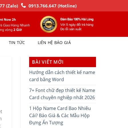
77 (Zalo)
0913.766.647 (Hotline)
TIN TỨC
LIÊN HỆ BÁO GIÁ
BÀI VIẾT MỚI
Hướng dẫn cách thiết kế name
card bằng Word
7+ Font chữ đẹp thiết kế Name
Card chuyên nghiệp nhất 2026
1 Hộp Name Card Bao Nhiêu
ệt
Cái? Báo Giá & Các Mẫu Hộp
n
Đựng Ấn Tượng
c