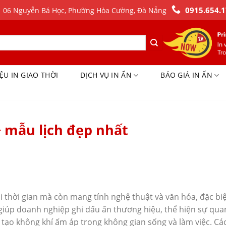
0915.654.1
06 Nguyễn Bá Học, Phường Hòa Cường, Đà Nẵng
IỆU IN GIAO THỜI
DỊCH VỤ IN ẤN
BÁO GIÁ IN ẤN
9+ mẫu lịch đẹp nhất
i thời gian mà còn mang tính nghệ thuật và văn hóa, đặc bi
 giúp doanh nghiệp ghi dấu ấn thương hiệu, thể hiện sự qua
 tạo không khí ấm áp trong không gian sống và làm việc. Cá