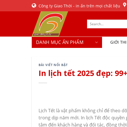
Skip
Công ty Giao Thời - in ấn trên mọi chất liệu
to
content
DANH MỤC ẤN PHẨM
GIỚI TH
BÀI VIẾT NỔI BẬT
In lịch tết 2025 đẹp: 9
Lịch Tết là vật phẩm không chỉ để theo dõ
trong dịp năm mới. In lịch Tết độc quyền
tâm đến khách hàng và đối tác, đồng thời