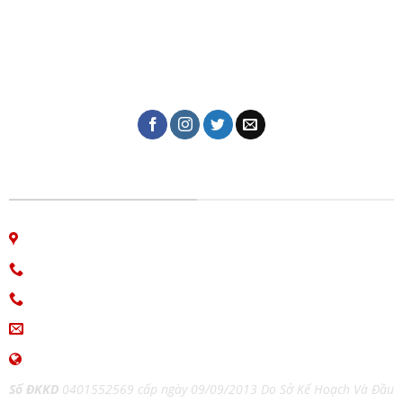
Dịch vụ in ấn giá rẻ tại Đà Nẵng của Công ty in Giao Thời
với hơn 10 năm kinh nghiệm trong lĩnh vực in tem nhãn,
thiệp cưới, lịch tết, in kỹ thuật số, in lụa trên mọi chất
liệu, name card, bao bì, nhãn mác, túi giấy,...
CÔNG TY IN ẤN GIAO THỜI
06 Nguyễn Bá Học, phường Hòa Cường, Đà Nẵng
Hotline: 0913.766.647
0915.654.177
(Zalo)
ingiaothoi@gmail.com
www.inangiaothoi.com
Số ĐKKD
0401552569 cấp ngày 09/09/2013 Do Sở Kế Hoạch Và Đầu