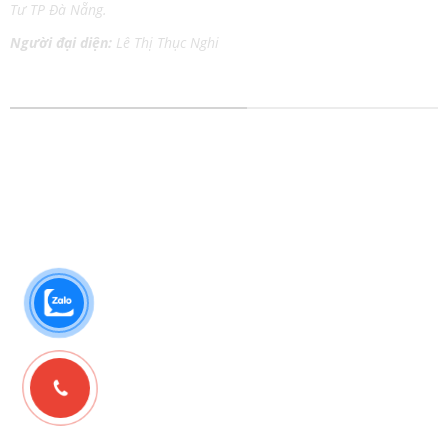
Tư TP Đà Nẵng.
Người đại diện:
Lê Thị Thục Nghi
DỊCH VỤ IN ẤN MỌI CHẤT LIỆU
In tem nhãn
In Catalog
In thiệp cưới
In Tờ Rơi
In lịch Tết
In Nhãn Decal
In kỹ thuật số
In Túi Giấy
In lụa trên chất liệu
In Poster
In Danh Thiếp
In Áo Thun
In Brochure
In Bao Thư