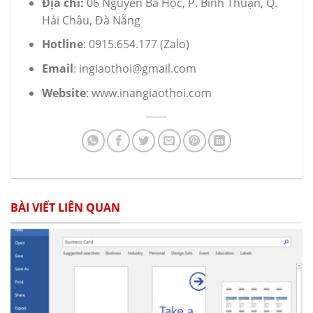
Địa chỉ:
06 Nguyễn Bá Học, P. Bình Thuận, Q.
Hải Châu, Đà Nẵng
Hotline
: 0915.654.177 (Zalo)
Email
: ingiaothoi@gmail.com
Website
: www.inangiaothoi.com
BÀI VIẾT LIÊN QUAN