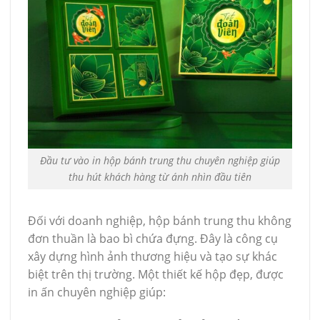
Đầu tư vào in hộp bánh trung thu chuyên nghiệp giúp
thu hút khách hàng từ ánh nhìn đầu tiên
Đối với doanh nghiệp, hộp bánh trung thu không
đơn thuần là bao bì chứa đựng. Đây là công cụ
xây dựng hình ảnh thương hiệu và tạo sự khác
biệt trên thị trường. Một thiết kế hộp đẹp, được
in ấn chuyên nghiệp giúp: