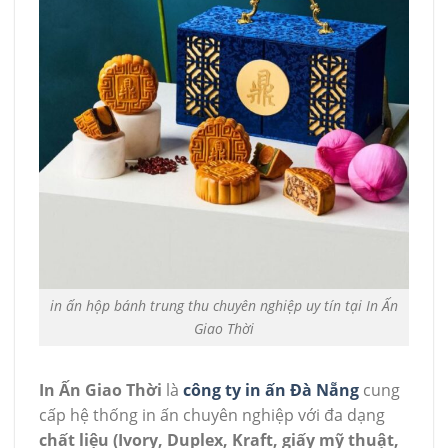
in ấn hộp bánh trung thu chuyên nghiệp uy tín tại In Ấn
Giao Thời
In Ấn Giao Thời
là
công ty in ấn Đà Nẵng
cung
cấp hệ thống in ấn chuyên nghiệp với đa dạng
chất liệu (Ivory, Duplex, Kraft, giấy mỹ thuật,