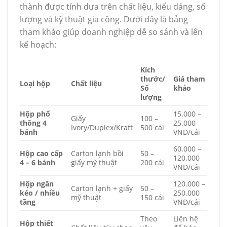
thành được tính dựa trên chất liệu, kiểu dáng, số
lượng và kỹ thuật gia công. Dưới đây là bảng
tham khảo giúp doanh nghiệp dễ so sánh và lên
kế hoạch:
Kích
thước/
Giá tham
Loại hộp
Chất liệu
Số
khảo
lượng
Hộp phổ
15.000 –
Giấy
100 –
thông 4
25.000
Ivory/Duplex/Kraft
500 cái
bánh
VNĐ/cái
60.000 –
Hộp cao cấp
Carton lạnh bồi
50 –
120.000
4 – 6 bánh
giấy mỹ thuật
200 cái
VNĐ/cái
Hộp ngăn
120.000 –
Carton lạnh + giấy
50 –
kéo / nhiều
250.000
mỹ thuật
150 cái
tầng
VNĐ/cái
Theo
Liên hệ
Hộp thiết