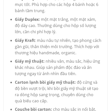
mực tốt. Phù hợp cho các hộp 4 bánh hoặc 6
bánh tầm trung.
Giấy Duplex:
một mặt trắng, một mặt xám,
độ dày cao. Thường dùng cho hộp số lượng
lớn, cần chi phí hợp lý.
Giấy Kraft
: màu nâu tự nhiên, tạo phong cách
gần gũi, thân thiện môi trường. Thích hợp với
thương hiệu handmade, organic.
Giấy mỹ thuật:
nhiều vân, màu sắc, hiệu ứng
khác nhau. Giúp sản phẩm độc đáo và ấn
tượng ngay từ ánh nhìn đầu tiên.
Carton lạnh bồi giấy mỹ thuật:
độ cứng và
độ bền vượt trội, khi bồi giấy mỹ thuật sẽ tạo
ra dòng hộp sang trọng, chuyên dùng cho
quà biếu cao cấp.
Couche bồi carton:
cho màu sắc in nổi bật,