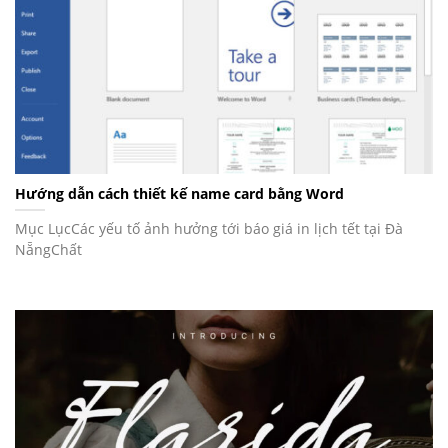
Hướng dẫn cách thiết kế name card bằng Word
Mục LụcCác yếu tố ảnh hưởng tới báo giá in lịch tết tại Đà
NẵngChất