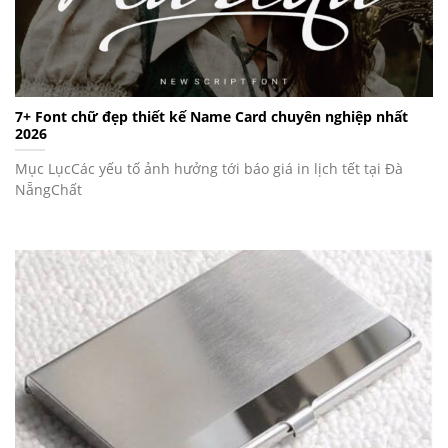
7+ Font chữ đẹp thiết kế Name Card chuyên nghiệp nhất
2026
Mục LụcCác yếu tố ảnh hưởng tới báo giá in lịch tết tại Đà
NẵngChất