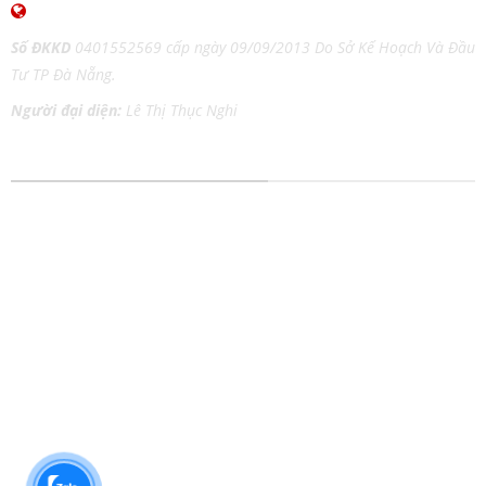
www.inangiaothoi.com
Số ĐKKD
0401552569 cấp ngày 09/09/2013 Do Sở Kế Hoạch Và Đầu
Tư TP Đà Nẵng.
Người đại diện:
Lê Thị Thục Nghi
DỊCH VỤ IN ẤN MỌI CHẤT LIỆU
In tem nhãn
In Catalog
In thiệp cưới
In Tờ Rơi
In lịch Tết
In Nhãn Decal
In kỹ thuật số
In Túi Giấy
In lụa trên chất liệu
In Poster
In Danh Thiếp
In Áo Thun