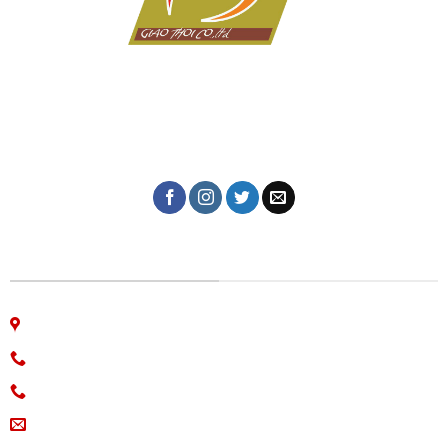
Dịch vụ in ấn giá rẻ tại Đà Nẵng của Công ty in Giao Thời
với hơn 10 năm kinh nghiệm trong lĩnh vực in tem nhãn,
thiệp cưới, lịch tết, in kỹ thuật số, in lụa trên mọi chất
liệu, name card, bao bì, nhãn mác, túi giấy,...
CÔNG TY IN ẤN GIAO THỜI
06 Nguyễn Bá Học, phường Hòa Cường, Đà Nẵng
Hotline: 0913.766.647
0915.654.177
(Zalo)
ingiaothoi@gmail.com