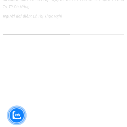
Tư TP Đà Nẵng.
Người đại diện:
Lê Thị Thục Nghi
DỊCH VỤ IN ẤN MỌI CHẤT LIỆU
In tem nhãn
In Catalog
In thiệp cưới
In Tờ Rơi
In lịch Tết
In Nhãn Decal
In kỹ thuật số
In Túi Giấy
In lụa trên chất liệu
In Poster
In Danh Thiếp
In Áo Thun
In Brochure
In Bao Thư