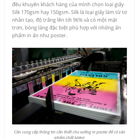
đều khuyên khách hàng của mình chọn loại giấy
Silk 170gsm hay 150gsm. Silk là loại giấy làm từ tơ
nhân tạo, độ trắng lên tới 96% và có một mặt
trơn, bóng láng đặc biệt phù hợp với những ấn
phẩm in ấn như poster.
Cần cung cấp thông tin cần thiết cho xưởng in poster để có sản
phẩm chất lượng