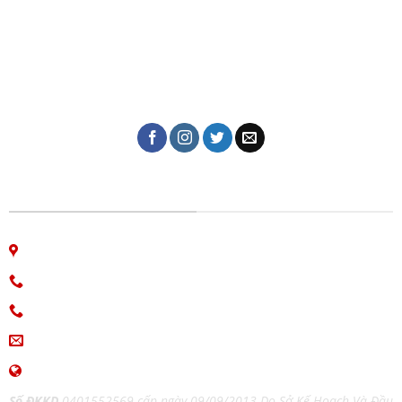
Dịch vụ in ấn giá rẻ tại Đà Nẵng của Công ty in Giao Thời
với hơn 10 năm kinh nghiệm trong lĩnh vực in tem nhãn,
thiệp cưới, lịch tết, in kỹ thuật số, in lụa trên mọi chất
liệu, name card, bao bì, nhãn mác, túi giấy,...
CÔNG TY IN ẤN GIAO THỜI
06 Nguyễn Bá Học, phường Hòa Cường, Đà Nẵng
Hotline: 0913.766.647
0915.654.177
(Zalo)
ingiaothoi@gmail.com
www.inangiaothoi.com
Số ĐKKD
0401552569 cấp ngày 09/09/2013 Do Sở Kế Hoạch Và Đầu