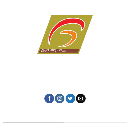
Dịch vụ in ấn giá rẻ tại Đà Nẵng của Công ty in Giao Thời
với hơn 10 năm kinh nghiệm trong lĩnh vực in tem nhãn,
thiệp cưới, lịch tết, in kỹ thuật số, in lụa trên mọi chất
liệu, name card, bao bì, nhãn mác, túi giấy,...
CÔNG TY IN ẤN GIAO THỜI