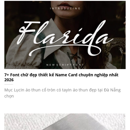
7+ Font chữ đẹp thiết kế Name Card chuyên nghiệp nhất
2026
Mục LụcIn áo thun cổ tròn có tayIn áo thun đẹp tại Đà Nẵng
chọn