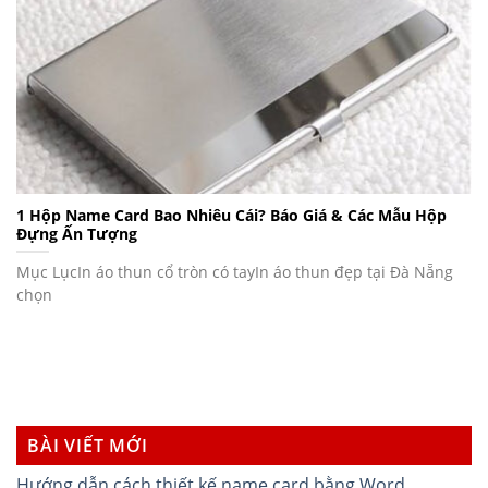
1 Hộp Name Card Bao Nhiêu Cái? Báo Giá & Các Mẫu Hộp
Đựng Ấn Tượng
Mục LụcIn áo thun cổ tròn có tayIn áo thun đẹp tại Đà Nẵng
chọn
BÀI VIẾT MỚI
Hướng dẫn cách thiết kế name card bằng Word