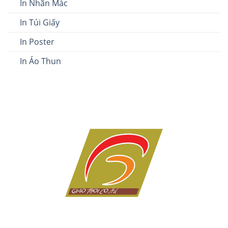
In Nhãn Mác
In Túi Giấy
In Poster
In Áo Thun
Dịch vụ in ấn giá rẻ tại Đà Nẵng của Công ty in Giao Thời
với hơn 10 năm kinh nghiệm trong lĩnh vực in tem nhãn,