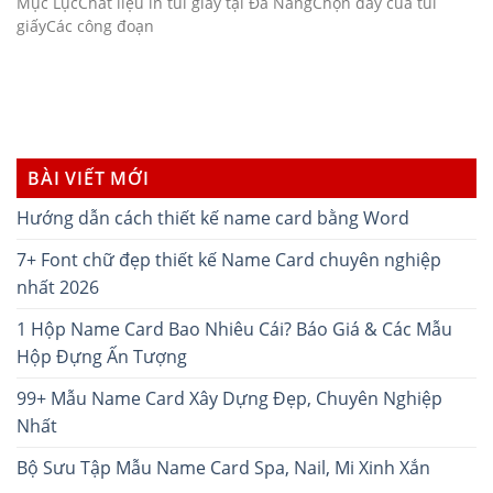
Mục LụcChất liệu in túi giấy tại Đà NẵngChọn dây của túi
giấyCác công đoạn
BÀI VIẾT MỚI
Hướng dẫn cách thiết kế name card bằng Word
7+ Font chữ đẹp thiết kế Name Card chuyên nghiệp
nhất 2026
1 Hộp Name Card Bao Nhiêu Cái? Báo Giá & Các Mẫu
Hộp Đựng Ấn Tượng
99+ Mẫu Name Card Xây Dựng Đẹp, Chuyên Nghiệp
Nhất
Bộ Sưu Tập Mẫu Name Card Spa, Nail, Mi Xinh Xắn