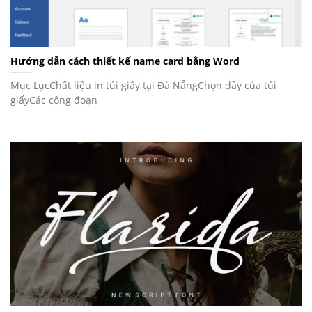
Hướng dẫn cách thiết kế name card bằng Word
Mục LụcChất liệu in túi giấy tại Đà NẵngChọn dây của túi
giấyCác công đoạn