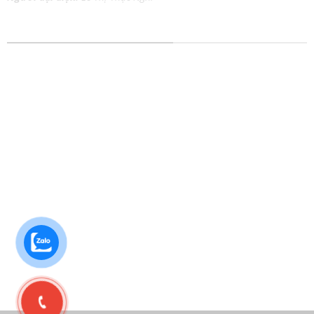
DỊCH VỤ IN ẤN MỌI CHẤT LIỆU
In tem nhãn
In Catalog
In thiệp cưới
In Tờ Rơi
In lịch Tết
In Nhãn Decal
In kỹ thuật số
In Túi Giấy
In lụa trên chất liệu
In Poster
In Danh Thiếp
In Áo Thun
In Brochure
In Bao Thư