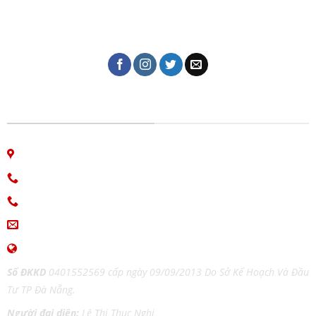
thiệp cưới, lịch tết, in kỹ thuật số, in lụa trên mọi chất
liệu, name card, bao bì, nhãn mác, túi giấy,...
CÔNG TY IN ẤN GIAO THỜI
06 Nguyễn Bá Học, phường Hòa Cường, Đà Nẵng
Hotline: 0913.766.647
0915.654.177
(Zalo)
ingiaothoi@gmail.com
www.inangiaothoi.com
Số ĐKKD
0401552569 cấp ngày 09/09/2013 Do Sở Kế Hoạch Và Đầu
Tư TP Đà Nẵng.
Người đại diện:
Lê Thị Thục Nghi