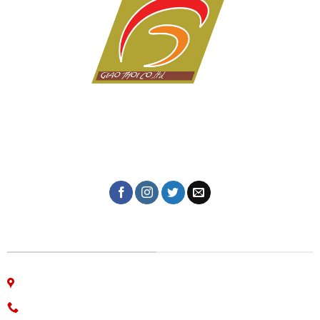
Dịch vụ in ấn giá rẻ tại Đà Nẵng của Công ty in Giao Thời
với hơn 10 năm kinh nghiệm trong lĩnh vực in tem nhãn,
thiệp cưới, lịch tết, in kỹ thuật số, in lụa trên mọi chất
liệu, name card, bao bì, nhãn mác, túi giấy,...
CÔNG TY IN ẤN GIAO THỜI
06 Nguyễn Bá Học, phường Hòa Cường, Đà Nẵng
Hotline: 0913.766.647