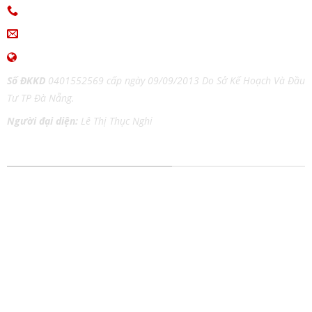
0915.654.177
(Zalo)
ingiaothoi@gmail.com
www.inangiaothoi.com
Số ĐKKD
0401552569 cấp ngày 09/09/2013 Do Sở Kế Hoạch Và Đầu
Tư TP Đà Nẵng.
Người đại diện:
Lê Thị Thục Nghi
DỊCH VỤ IN ẤN MỌI CHẤT LIỆU
In tem nhãn
In Catalog
In thiệp cưới
In Tờ Rơi
In lịch Tết
In Nhãn Decal
In kỹ thuật số
In Túi Giấy