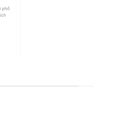
i phổ
ích
CH VỤ IN ẤN MỌI CHẤT LIỆU
In tem nhãn
In Catalog
In thiệp cưới
In Tờ Rơi
In lịch Tết
In Nhãn Decal