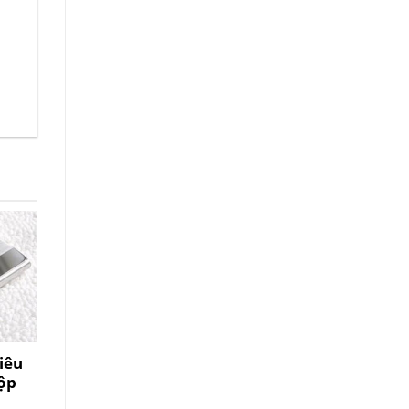
iêu
Hộp