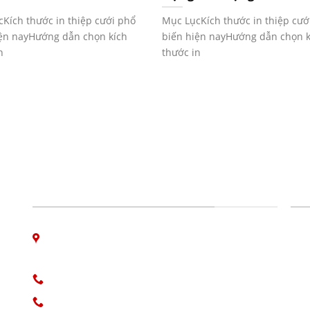
Kích thước in thiệp cưới phổ
Mục LụcKích thước in thiệp cướ
iện nayHướng dẫn chọn kích
biến hiện nayHướng dẫn chọn k
n
thước in
CÔNG TY IN ẤN GIAO THỜI
DỊ
06 Nguyễn Bá Học, phường Hòa Cường, Đà
Nẵng
Hotline: 0913.766.647
 in
0915.654.177
(Zalo)