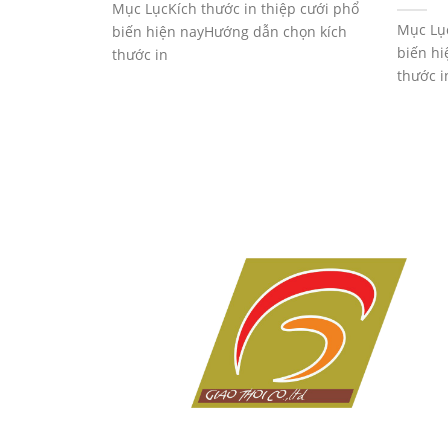
Mục LụcKích thước in thiệp cưới phổ
Mục Lục
biến hiện nayHướng dẫn chọn kích
biến h
thước in
thước i
Dịch vụ in ấn giá rẻ tại Đà Nẵng của Công ty