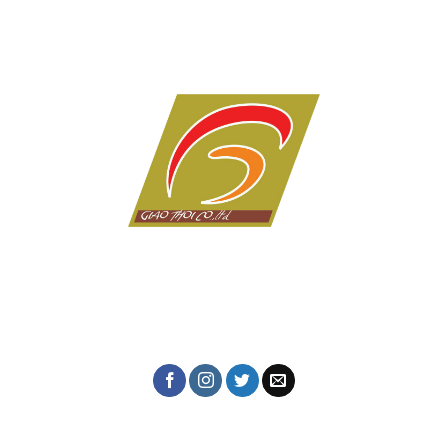
Dịch vụ in ấn giá rẻ tại Đà Nẵng của Công ty in Giao Thời
với hơn 10 năm kinh nghiệm trong lĩnh vực in tem nhãn,
thiệp cưới, lịch tết, in kỹ thuật số, in lụa trên mọi chất
liệu, name card, bao bì, nhãn mác, túi giấy,...
CÔNG TY IN ẤN GIAO THỜI