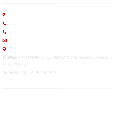
06 Nguyễn Bá Học, phường Hòa Cường, Đà Nẵng
Hotline: 0913.766.647
0915.654.177
(Zalo)
ingiaothoi@gmail.com
www.inangiaothoi.com
Số ĐKKD
0401552569 cấp ngày 09/09/2013 Do Sở Kế Hoạch Và Đầu
Tư TP Đà Nẵng.
Người đại diện:
Lê Thị Thục Nghi
DỊCH VỤ IN ẤN MỌI CHẤT LIỆU
In tem nhãn
In Catalog
In thiệp cưới
In Tờ Rơi