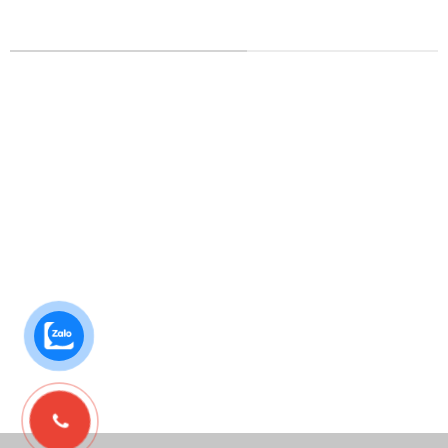
DỊCH VỤ IN ẤN MỌI CHẤT LIỆU
In tem nhãn
In Catalog
In thiệp cưới
In Tờ Rơi
In lịch Tết
In Nhãn Decal
In kỹ thuật số
In Túi Giấy
In lụa trên chất liệu
In Poster
In Danh Thiếp
In Áo Thun
In Brochure
In Bao Thư