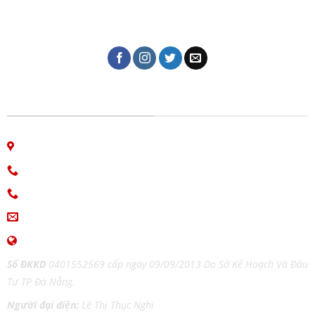
thiệp cưới, lịch tết, in kỹ thuật số, in lụa trên mọi chất
liệu, name card, bao bì, nhãn mác, túi giấy,...
CÔNG TY IN ẤN GIAO THỜI
06 Nguyễn Bá Học, phường Hòa Cường, Đà Nẵng
Hotline: 0913.766.647
0915.654.177
(Zalo)
ingiaothoi@gmail.com
www.inangiaothoi.com
Số ĐKKD
0401552569 cấp ngày 09/09/2013 Do Sở Kế Hoạch Và Đầu
Tư TP Đà Nẵng.
Người đại diện:
Lê Thị Thục Nghi