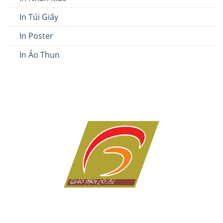
In Túi Giấy
In Poster
In Áo Thun
Dịch vụ in ấn giá rẻ tại Đà Nẵng của Công ty in Giao Thời
với hơn 10 năm kinh nghiệm trong lĩnh vực in tem nhãn,