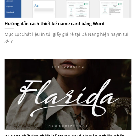
Hướng dẫn cách thiết kế name card bằng Word
Mục LụcChất liệu in túi giấy giá rẻ tại Đà Nẵng hiện nayIn túi
giấy