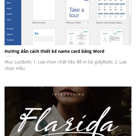
Hướng dẫn cách thiết kế name card bằng Word
Mục LụcBước 1: Lựa chọn chất liệu để in túi giấyBước 2: Lựa
chọn mẫu