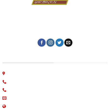
Dịch vụ in ấn giá rẻ tại Đà Nẵng của Công ty in Giao Thời
với hơn 10 năm kinh nghiệm trong lĩnh vực in tem nhãn,
thiệp cưới, lịch tết, in kỹ thuật số, in lụa trên mọi chất
liệu, name card, bao bì, nhãn mác, túi giấy,...
CÔNG TY IN ẤN GIAO THỜI
06 Nguyễn Bá Học, phường Hòa Cường, Đà Nẵng
Hotline: 0913.766.647
0915.654.177
(Zalo)
ingiaothoi@gmail.com
www.inangiaothoi.com