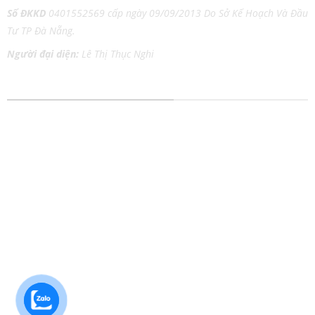
Số ĐKKD
0401552569 cấp ngày 09/09/2013 Do Sở Kế Hoạch Và Đầu
Tư TP Đà Nẵng.
Người đại diện:
Lê Thị Thục Nghi
DỊCH VỤ IN ẤN MỌI CHẤT LIỆU
In tem nhãn
In Catalog
In thiệp cưới
In Tờ Rơi
In lịch Tết
In Nhãn Decal
In kỹ thuật số
In Túi Giấy
In lụa trên chất liệu
In Poster
In Danh Thiếp
In Áo Thun
In Brochure
In Bao Thư