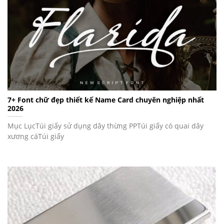
7+ Font chữ đẹp thiết kế Name Card chuyên nghiệp nhất
2026
Mục LụcTúi giấy sử dụng dây thừng PPTúi giấy có quai dây
xương cáTúi giấy