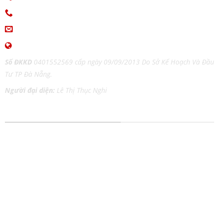
0915.654.177
(Zalo)
ingiaothoi@gmail.com
www.inangiaothoi.com
Số ĐKKD
0401552569 cấp ngày 09/09/2013 Do Sở Kế Hoạch Và Đầu
Tư TP Đà Nẵng.
Người đại diện:
Lê Thị Thục Nghi
DỊCH VỤ IN ẤN MỌI CHẤT LIỆU
In tem nhãn
In Catalog
In thiệp cưới
In Tờ Rơi
In lịch Tết
In Nhãn Decal
In kỹ thuật số
In Túi Giấy