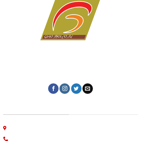
Dịch vụ in ấn giá rẻ tại Đà Nẵng của Công ty in Giao Thời
với hơn 10 năm kinh nghiệm trong lĩnh vực in tem nhãn,
thiệp cưới, lịch tết, in kỹ thuật số, in lụa trên mọi chất
liệu, name card, bao bì, nhãn mác, túi giấy,...
CÔNG TY IN ẤN GIAO THỜI
06 Nguyễn Bá Học, phường Hòa Cường, Đà Nẵng
Hotline: 0913.766.647