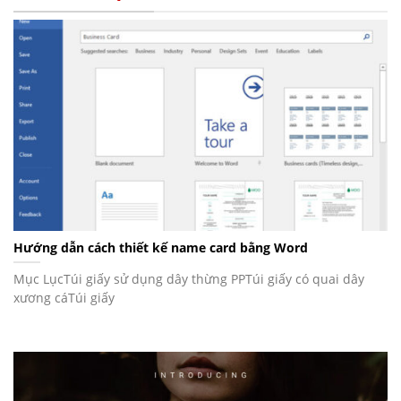
Hướng dẫn cách thiết kế name card bằng Word
Mục LụcTúi giấy sử dụng dây thừng PPTúi giấy có quai dây
xương cáTúi giấy