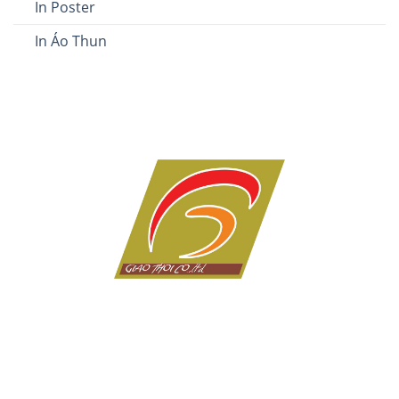
In Poster
In Áo Thun
Dịch vụ in ấn giá rẻ tại Đà Nẵng của Công ty in Giao Thời
với hơn 10 năm kinh nghiệm trong lĩnh vực in tem nhãn,
thiệp cưới, lịch tết, in kỹ thuật số, in lụa trên mọi chất
liệu, name card, bao bì, nhãn mác, túi giấy,...