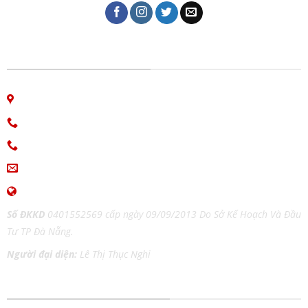
CÔNG TY IN ẤN GIAO THỜI
06 Nguyễn Bá Học, phường Hòa Cường, Đà Nẵng
Hotline: 0913.766.647
0915.654.177
(Zalo)
ingiaothoi@gmail.com
www.inangiaothoi.com
Số ĐKKD
0401552569 cấp ngày 09/09/2013 Do Sở Kế Hoạch Và Đầu
Tư TP Đà Nẵng.
Người đại diện:
Lê Thị Thục Nghi
DỊCH VỤ IN ẤN MỌI CHẤT LIỆU